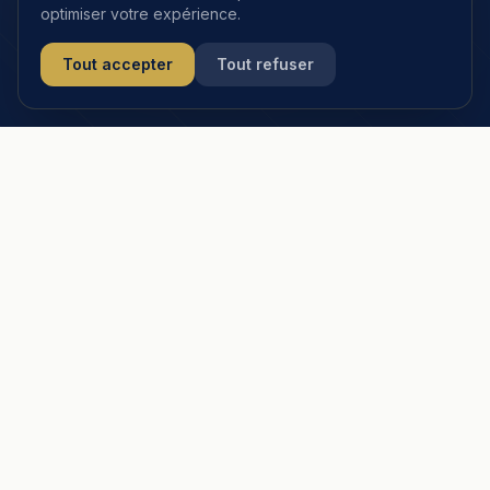
optimiser votre expérience.
Tout accepter
Tout refuser
PER ou Assurance Vie : deux
solutions pour préparer
votre retraite
Le Plan d'Épargne Retraite réduit vos impôts à
l'entrée. L'assurance vie offre la souplesse et la
transmission. Souvent complémentaires —
Maxime vous aide à arbitrer.