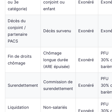
ou 3e
conjoint ou
Exonéré
Exoné
catégorie)
enfant
Décès du
conjoint /
Décès survenu
Exonéré
Exoné
partenaire
PACS
Chômage
PFU
Fin de droits
longue durée
Exonéré
30% 
chômage
(ARE épuisée)
barè
PFU
Commission de
Surendettement
Exonéré
30% 
surendettement
barè
PFU
Liquidation
Non-salariés
Exonéré
30% 