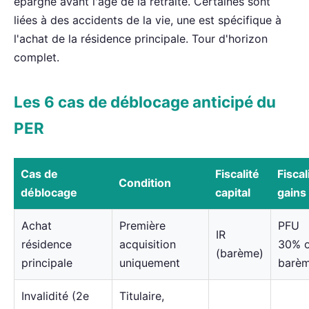
épargne avant l'âge de la retraite. Certaines sont
liées à des accidents de la vie, une est spécifique à
l'achat de la résidence principale. Tour d'horizon
complet.
Les 6 cas de déblocage anticipé du
PER
Cas de
Fiscalité
Fiscal
Condition
déblocage
capital
gains
Achat
Première
PFU
IR
résidence
acquisition
30% 
(barème)
principale
uniquement
barè
Invalidité (2e
Titulaire,