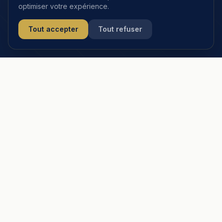
optimiser votre expérience.
Tout accepter
Tout refuser
PER ou Assurance Vie : deux
solutions pour préparer
votre retraite
Le Plan d'Épargne Retraite réduit vos impôts à
l'entrée. L'assurance vie offre la souplesse et la
transmission. Souvent complémentaires —
Maxime vous aide à arbitrer.