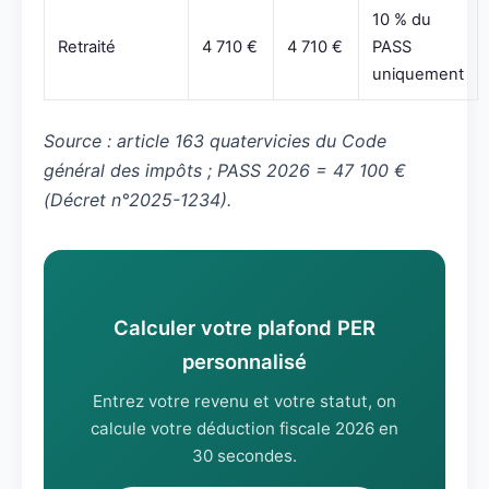
10 % du
Retraité
4 710 €
4 710 €
PASS
uniquement
Source : article 163 quatervicies du Code
général des impôts ; PASS 2026 = 47 100 €
(Décret n°2025-1234).
Calculer votre plafond PER
personnalisé
Entrez votre revenu et votre statut, on
calcule votre déduction fiscale 2026 en
30 secondes.