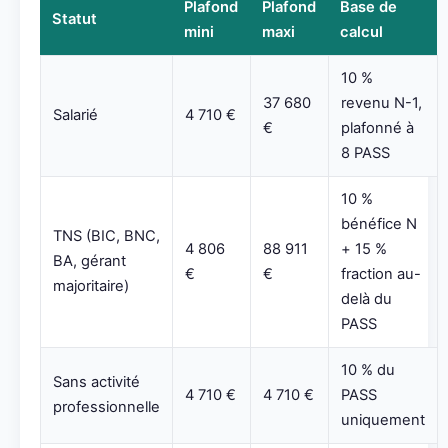
Plafond
Plafond
Base de
Statut
mini
maxi
calcul
10 %
37 680
revenu N-1,
Salarié
4 710 €
€
plafonné à
8 PASS
10 %
bénéfice N
TNS (BIC, BNC,
4 806
88 911
+ 15 %
BA, gérant
€
€
fraction au-
majoritaire)
delà du
PASS
10 % du
Sans activité
4 710 €
4 710 €
PASS
professionnelle
uniquement